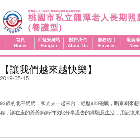
財團法人天下為公社會福利慈善事業基金會附設
桃園市私立龍潭老人長期照
(養護型)
首頁
回恆安總站
關於我們
服務項目
最新消
Home
Hangan
About Us
Services
New
【讓我們越來越快樂】
2019-05-15
92歲的北平奶奶，和丈夫一起來台，經歷823砲戰，唱京劇來
程，讓在座的爺爺奶奶們彼此分享過去的經驗及生活，用記憶來