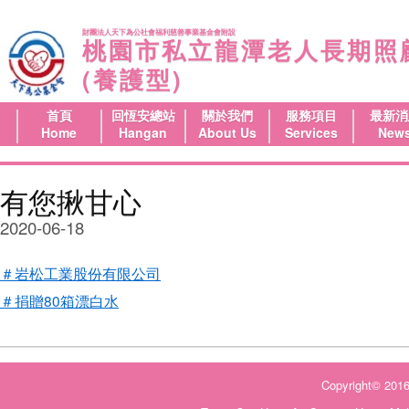
財團法人天下為公社會福利慈善事業基金會附設
桃園市私立龍潭老人長期照
(養護型)
首頁
回恆安總站
關於我們
服務項目
最新消
Home
Hangan
About Us
Services
New
有您揪甘心
2020-06-18
＃岩松工業股份有限公司
＃捐贈80箱漂白水
Copyright©