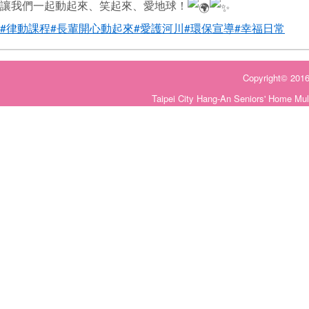
讓我們一起動起來、笑起來、愛地球！
#律動課程
#長輩開心動起來
#愛護河川
#環保宣導
#幸福日常
Copyright©
Taipei City Hang-An Seniors' Home Mul