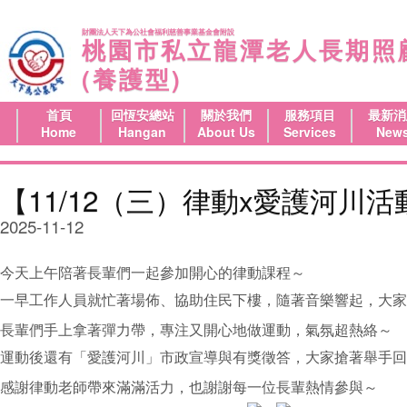
財團法人天下為公社會福利慈善事業基金會附設
桃園市私立龍潭老人長期照
(養護型)
首頁
回恆安總站
關於我們
服務項目
最新消
Home
Hangan
About Us
Services
New
【11/12（三）律動x愛護河川活
2025-11-12
今天上午陪著長輩們一起參加開心的律動課程～
一早工作人員就忙著場佈、協助住民下樓，隨著音樂響起，大家
長輩們手上拿著彈力帶，專注又開心地做運動，氣氛超熱絡～
運動後還有「愛護河川」市政宣導與有獎徵答，大家搶著舉手回
感謝律動老師帶來滿滿活力，也謝謝每一位長輩熱情參與～